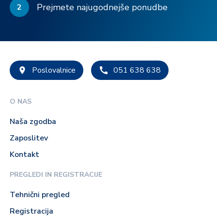
Prejmete najugodnejše ponudbe
2
Poslovalnice
051 638 638
O NAS
Naša zgodba
Zaposlitev
Kontakt
PREGLEDI IN REGISTRACIJE
Tehnični pregled
Registracija