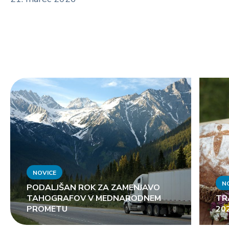
NOVICE
N
PODALJŠAN ROK ZA ZAMENJAVO
TAHOGRAFOV V MEDNARODNEM
TR
PROMETU
20