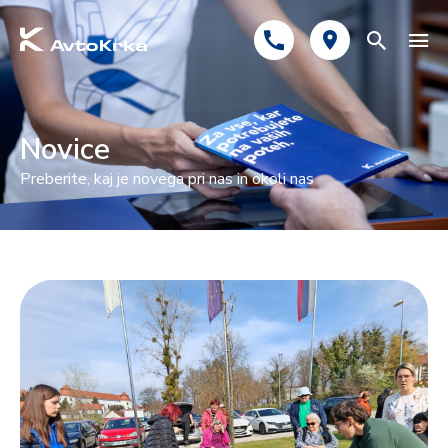
Predlagano
Novice
Avtomobilsko zavarovanje
Preberite, kaj je novega pri nas in okoli nas
Tehnični pregled
Registracija