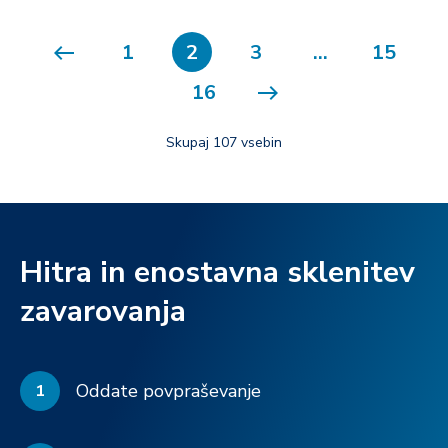
1
2
3
…
15
16
Skupaj 107 vsebin
Hitra in enostavna sklenitev
zavarovanja
Oddate povpraševanje
1