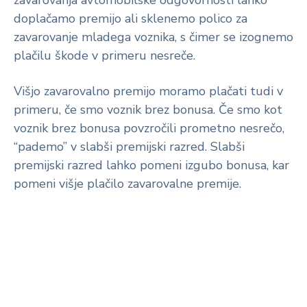
zavarovanja avtomobilske odgovornosti lahko
doplačamo premijo ali sklenemo polico za
zavarovanje mladega voznika, s čimer se izognemo
plačilu škode v primeru nesreče.
Višjo zavarovalno premijo moramo plačati tudi v
primeru, če smo voznik brez bonusa. Če smo kot
voznik brez bonusa povzročili prometno nesrečo,
“pademo” v slabši premijski razred. Slabši
premijski razred lahko pomeni izgubo bonusa, kar
pomeni višje plačilo zavarovalne premije.