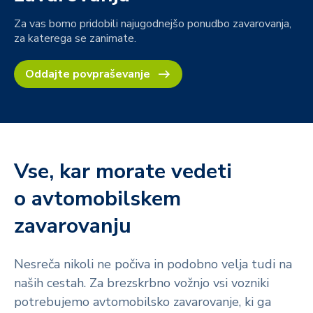
Za vas bomo pridobili najugodnejšo ponudbo zavarovanja,
za katerega se zanimate.
Oddajte povpraševanje
Vse, kar morate vedeti
o avtomobilskem
zavarovanju
Nesreča nikoli ne počiva in podobno velja tudi na
naših cestah. Za brezskrbno vožnjo vsi vozniki
potrebujemo avtomobilsko zavarovanje, ki ga