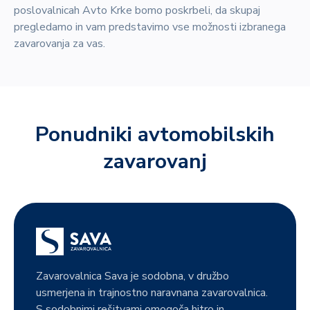
poslovalnicah Avto Krke bomo poskrbeli, da skupaj
pregledamo in vam predstavimo vse možnosti izbranega
zavarovanja za vas.
Ponudniki avtomobilskih
zavarovanj
Zavarovalnica Sava je sodobna, v družbo
usmerjena in trajnostno naravnana zavarovalnica.
S sodobnimi rešitvami omogoča hitro in