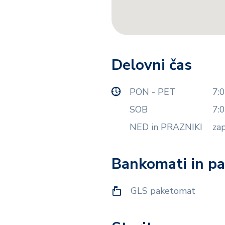
Delovni čas
PON - PET
7:0
SOB
7:0
NED in PRAZNIKI
za
Bankomati in p
GLS paketomat