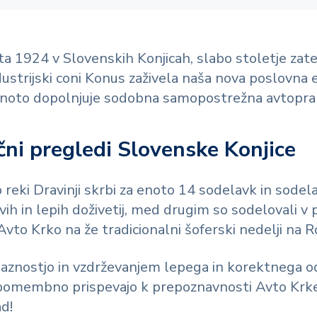
leta 1924 v Slovenskih Konjicah, slabo stoletje zat
dustrijski coni Konus zaživela naša nova poslovna
noto dopolnjuje sodobna samopostrežna avtopral
čni pregledi Slovenske Konjice
ob reki Dravinji skrbi za enoto 14 sodelavk in sodel
vih in lepih doživetij, med drugim so sodelovali v
vto Krko na že tradicionalni šoferski nedelji na Ro
ijaznostjo in vzdrževanjem lepega in korektnega 
, pomembno prispevajo k prepoznavnosti Avto Krke
d!