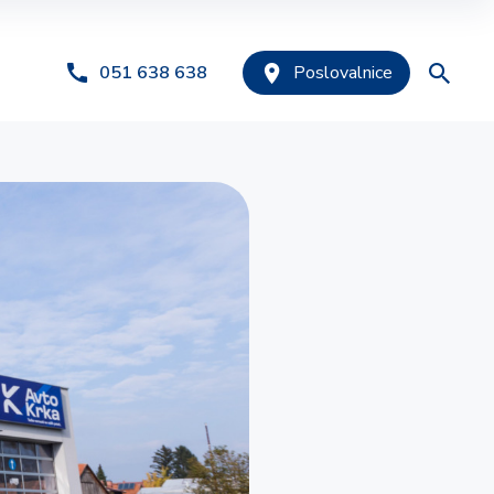
051 638 638
Poslovalnice
nja
Predlagano
sti
PODJETJE
Avtomobilsko zavarovanje
Premoženjska zavarovanja
Tehnični pregled
Zavarovanje odgovornosti
Registracija
Police za vozni park
Kolektivna zavarovanja
Posredništvo
AGRO