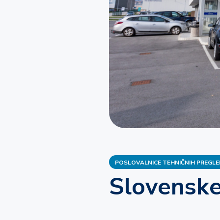
Zaposlitev
Tehnični preg
traktorja na 
Traktor
Zaposlitev
POSLOVALNICE TEHNIČNIH PREGL
Slovenske