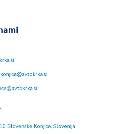
 nami
rka.si
konjice@avtokrka.si
jice@avtokrka.si
?
210 Slovenske Konjice, Slovenija