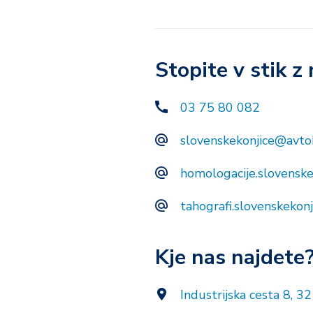
Stopite v stik z
03 75 80 082
slovenskekonjice@avtok
homologacije.slovenske
tahografi.slovenskekon
Kje nas najdete
Industrijska cesta 8, 3