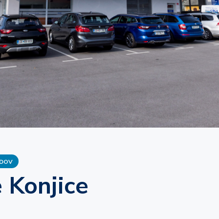
led
terenu
EDOV
 Konjice