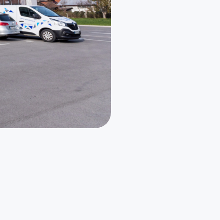
Kmetijsko premoženje
Posevki in živina