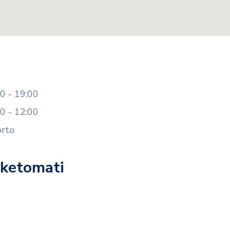
0 - 19:00
0 - 12:00
prto
aketomati