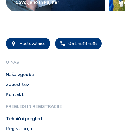
dovoljeno in kaj ne?
Slove
Poslovalnice
051 638 638
O NAS
Naša zgodba
Zaposlitev
Kontakt
PREGLEDI IN REGISTRACIJE
Tehnični pregled
Registracija