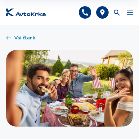
Predlagano
Vsi članki
Avtomobilsko zavarovanje
Tehnični pregled
Registracija