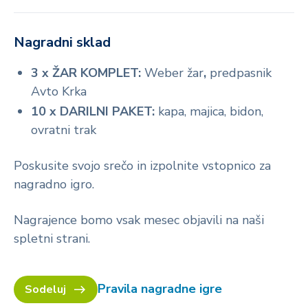
Nagradni sklad
3 x ŽAR KOMPLET:
Weber žar
,
predpasnik
Avto Krka
10 x DARILNI PAKET:
kapa, majica, bidon,
ovratni trak
Poskusite svojo srečo in izpolnite vstopnico za
nagradno igro.
Nagrajence bomo vsak mesec objavili na naši
spletni strani.
Pravila nagradne igre
Sodeluj