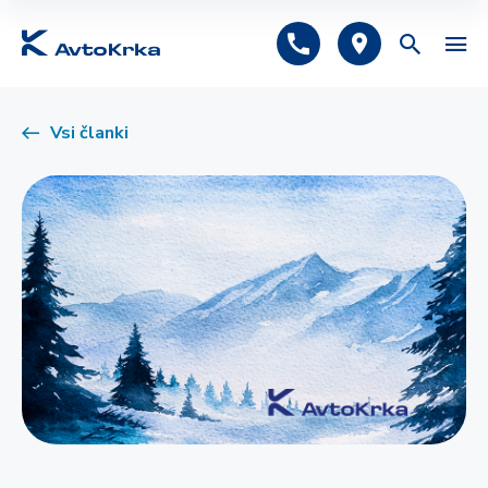
Predlagano
Vsi članki
Avtomobilsko zavarovanje
Tehnični pregled
Registracija