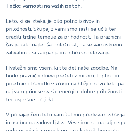
Točke varnosti na vaših poteh.
Leto, ki se izteka, je bilo polno izzivov in
priložnosti. Skupaj z vami smo rasli, se učili ter
gradili trdne temelje za prihodnost. Ta praznični
čas je zato najlepša priložnost, da se vam iskreno
zahvalimo za zaupanje in dobro sodelovanje.
Hvaležni smo vsem, ki ste del naše zgodbe. Naj
bodo praznični dnevi prežeti z mirom, toplino in
prijetnimi trenutki v krogu najbližjih, novo leto pa
naj vam prinese svežo energijo, dobre priložnosti
ter uspešne projekte.
V prihajajočem letu vam želimo predvsem zdravja
in osebnega zadovoljstva. Veselimo se nadaljnjega
sodelovanja in skupnih poti, na katerih bomo še