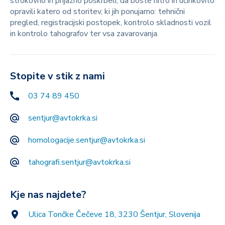
strokovno in prijazno poskrbeli, da boste hitro in učinkovito
opravili katero od storitev, ki jih ponujamo: tehnični
pregled, registracijski postopek, kontrolo skladnosti vozil
in kontrolo tahografov ter vsa zavarovanja.
Stopite v stik z nami
03 74 89 450
sentjur@avtokrka.si
homologacije.sentjur@avtokrka.si
tahografi.sentjur@avtokrka.si
Kje nas najdete?
Ulica Tončke Čečeve 18, 3230 Šentjur, Slovenija