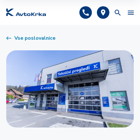
Predlagano
Vse poslovalnice
Avtomobilsko zavarovanje
Tehnični pregled
Registracija