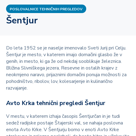
POSLOVALNICE TEHNIČNIH PREGLEDOV
Šentjur
Do leta 1952 se je naselje imenovalo Sveti Jurij pri Celju.
Šentjur je mesto, v katerem imajo domačini glasbo že v
genih, in mesto, ki ga že od nekdaj sooblikuje železnica.
Bližina Slivniškega jezera, Resevne in ostalih krajev z
neokrnjeno naravo, prijaznimi domačini ponuja možnosti za
pohodništvo, ribolov, lov, kolesarjenje in kulinarično
razvajanje.
Avto Krka tehnični pregledi Šentjur
V mestu, v katerem izhaja časopis Šentjurčan in je tudi
sedež radijske postaje Štajerski val, se nahaja poslovna
enota Avto Krke. V Šentjurju bomo v enoti Avto Krke