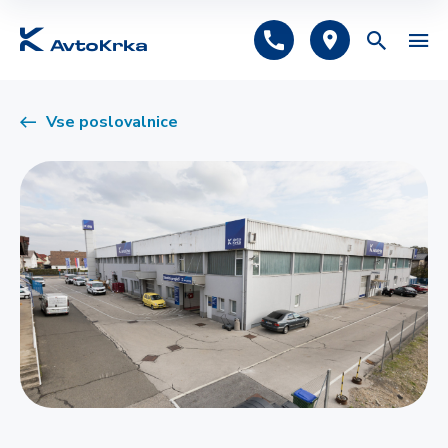
Predlagano
Vse poslovalnice
Avtomobilsko zavarovanje
Tehnični pregled
Registracija