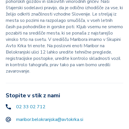
pohorskih gozdov in slikovitih vinorodnih gričev. Naši
štajerski sodelavci pravijo, da je odlično izhodišče za vse, ki
želijo odkriti značilnosti vzhodne Slovenije. Le streljaj iz
mesta so pozimi na razpolago smučišča, v vseh letnih
časih pa pohodniške in gorske poti. Kljub vsemu ne smemo
pozabiti na središče mesta, ki se ponaša z najstarejšo
vinsko trto na svetu. V središču Maribora imamo v Skupini
Avto Krka tri enote. Na poslovni enoti Maribor na
Belokranjski ulici 12 lahko uredite tehnične preglede,
registracijske postopke, uredite kontrolo skladnosti vozil
in kontrolo tahografa, prav tako pa vam bomo uredili
zavarovanje.
Stopite v stik z nami
02 33 02 712
maribor.belokranjska@avtokrka.si