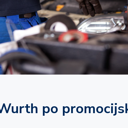
led
terenu
Wurth po promocijsk