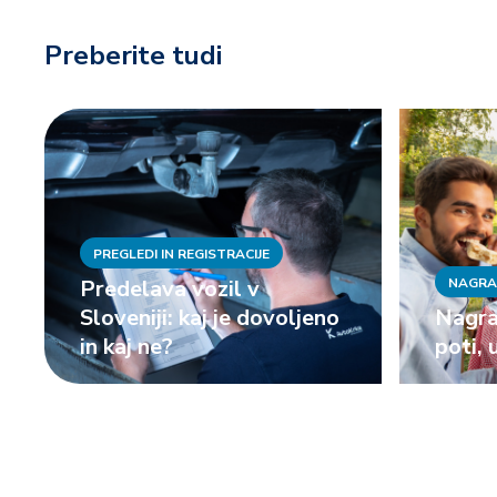
Preberite tudi
PREGLEDI IN REGISTRACIJE
Predelava vozil v
NAGRA
Sloveniji: kaj je dovoljeno
Nagra
in kaj ne?
poti, 