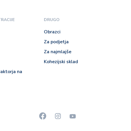
TRACIJE
DRUGO
Obrazci
Za podjetja
Za najmlajše
Kohezijski sklad
raktorja na