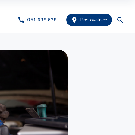
051 638 638
Poslovalnice
nja
Predlagano
sti
PODJETJE
Avtomobilsko zavarovanje
Premoženjska zavarovanja
Tehnični pregled
Zavarovanje odgovornosti
Registracija
Police za vozni park
Kolektivna zavarovanja
Posredništvo
AGRO