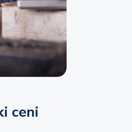
Kmetijsko premoženje
Posevki in živina
i ceni