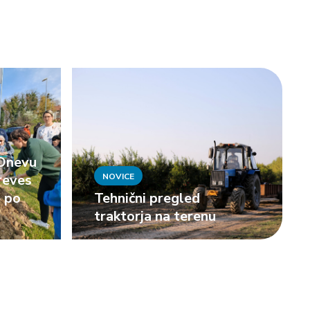
y
 Dnevu
reves
NOVICE
e po
Tehnični pregled
traktorja na terenu