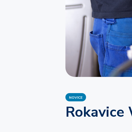
Zaposlitev
Tehnični preg
traktorja na 
Traktor
Zaposlitev
NOVICE
Rokavice 