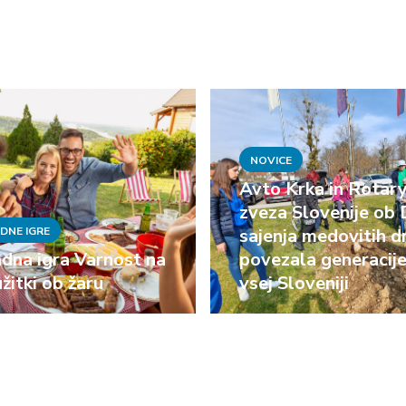
NOVICE
Avto Krka in Rotar
zveza Slovenije ob
DNE IGRE
sajenja medovitih d
dna igra Varnost na
povezala generacij
užitki ob žaru
vsej Sloveniji