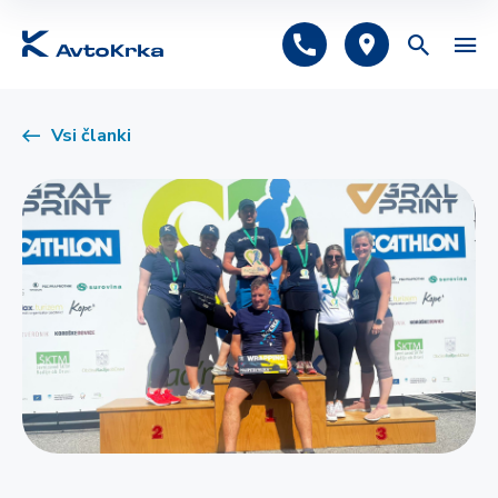
Predlagano
Vsi članki
Avtomobilsko zavarovanje
Tehnični pregled
Registracija