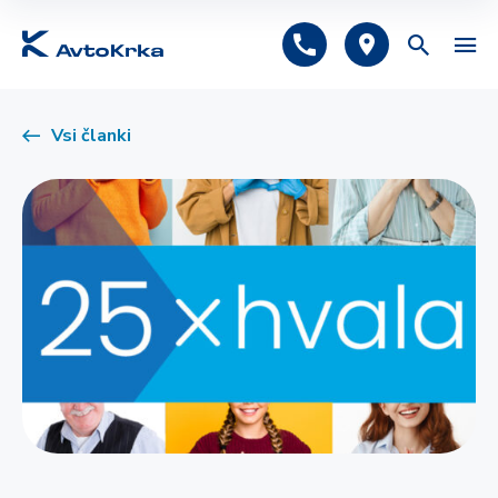
Predlagano
Vsi članki
Avtomobilsko zavarovanje
Tehnični pregled
Registracija