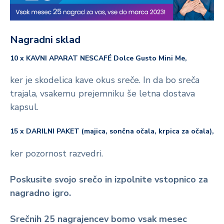
Nagradni sklad
10 x KAVNI APARAT NESCAFÉ Dolce Gusto Mini Me,
ker je skodelica kave okus sreče. In da bo sreča
trajala, vsakemu prejemniku še letna dostava
kapsul.
15 x DARILNI PAKET (majica, sončna očala, krpica za očala),
ker pozornost razvedri.
Poskusite svojo srečo in izpolnite vstopnico za
nagradno igro.
Srečnih 25 nagrajencev bomo vsak mesec