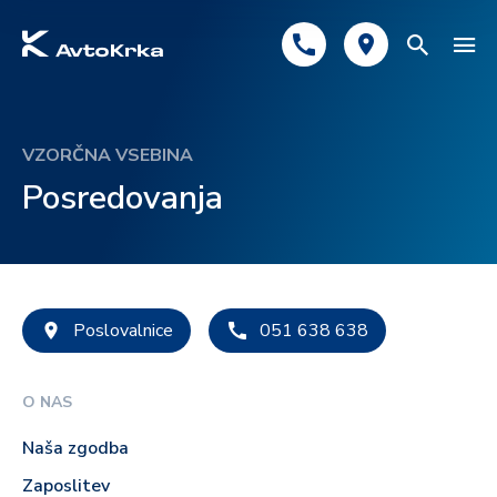
Predlagano
VZORČNA VSEBINA
Avtomobilsko zavarovanje
Posredovanja
Tehnični pregled
Registracija
Poslovalnice
051 638 638
O NAS
Naša zgodba
Zaposlitev