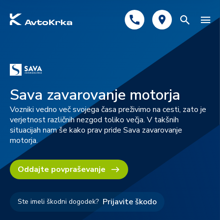
Predlagano
Avtomobilsko zavarovanje
Sava zavarovanje motorja
Tehnični pregled
Vozniki vedno več svojega časa preživimo na cesti, zato je
verjetnost različnih nezgod toliko večja. V takšnih
Registracija
situacijah nam še kako prav pride Sava zavarovanje
motorja.
Oddajte povpraševanje
Prijavite škodo
Ste imeli škodni dogodek?