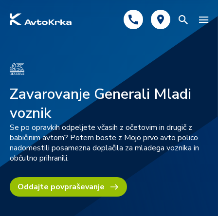
Predlagano
Avtomobilsko zavarovanje
Zavarovanje Generali Mladi
Tehnični pregled
voznik
Registracija
Se po opravkih odpeljete včasih z očetovim in drugič z
babičinim avtom? Potem boste z Mojo prvo avto polico
nadomestili posamezna doplačila za mladega voznika in
občutno prihranili.
Oddajte povpraševanje